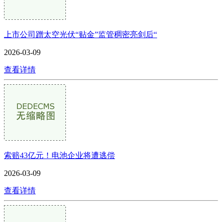
上市公司蹭太空光伏“贴金”监管稠密亮剑后“
2026-03-09
查看详情
索赔43亿元！电池企业将遭逃偿
2026-03-09
查看详情