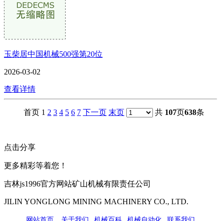
玉柴居中国机械500强第20位
2026-03-02
查看详情
首页 1
2
3
4
5
6
7
下一页
末页
共
107
页
638
条
点击分享
更多精彩等着您！
吉林js1996官方网站矿山机械有限责任公司
JILIN YONGLONG MINING MACHINERY CO., LTD.
网站首页
|
关于我们
|
机械百科
|
机械自动化
|
联系我们