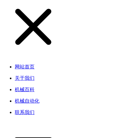
网站首页
关于我们
机械百科
机械自动化
联系我们