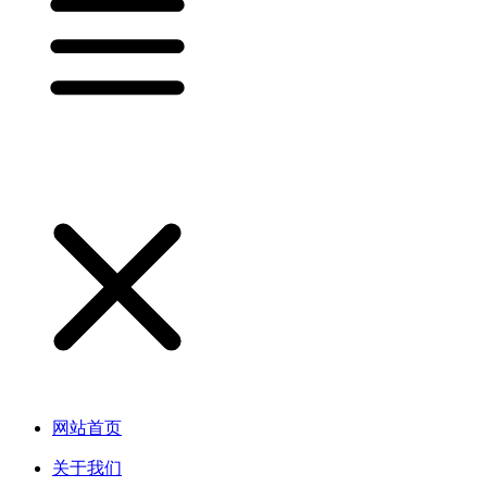
网站首页
关于我们